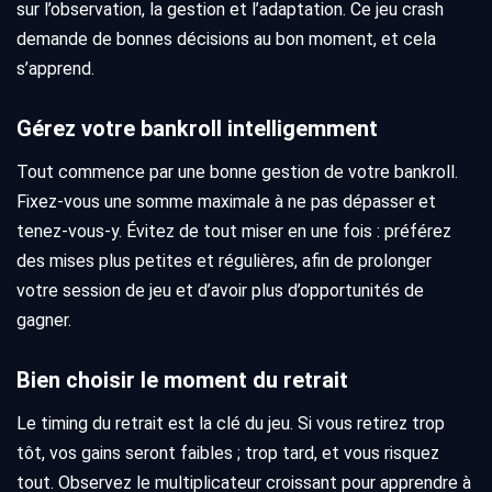
sur l’observation, la gestion et l’adaptation. Ce jeu crash
demande de bonnes décisions au bon moment, et cela
s’apprend.
Gérez votre bankroll intelligemment
Tout commence par une bonne gestion de votre bankroll.
Fixez-vous une somme maximale à ne pas dépasser et
tenez-vous-y. Évitez de tout miser en une fois : préférez
des mises plus petites et régulières, afin de prolonger
votre session de jeu et d’avoir plus d’opportunités de
gagner.
Bien choisir le moment du retrait
Le timing du retrait est la clé du jeu. Si vous retirez trop
tôt, vos gains seront faibles ; trop tard, et vous risquez
tout. Observez le multiplicateur croissant pour apprendre à