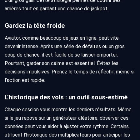
d’un gros gain. Cette stratégie permet de couvrir ses
arrières tout en gardant une chance de jackpot.
Gardez la tête froide
Aviator, comme beaucoup de jeux en ligne, peut vite
devenir intense. Après une série de défaites ou un gros
coup de chance, il est facile de se laisser emporter.
Pourtant, garder son calme est essentiel. Évitez les
décisions impulsives. Prenez le temps de réfléchir, même si
l’action est rapide.
L’historique des vols : un outil sous-estimé
Chaque session vous montre les derniers résultats. Même
si le jeu repose sur un générateur aléatoire, observer ces
données peut vous aider à ajuster votre rythme. Certains
utilisent l’historique des multiplicateurs pour anticiper les