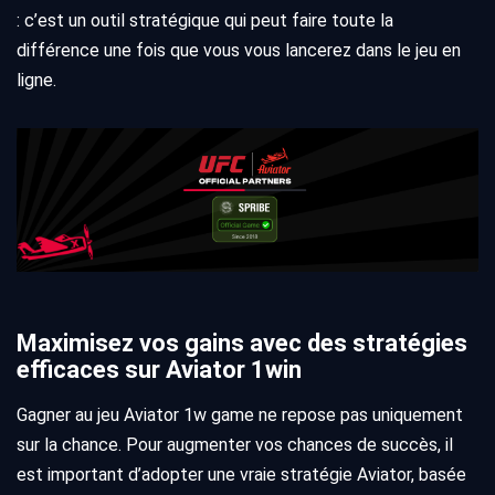
: c’est un outil stratégique qui peut faire toute la
différence une fois que vous vous lancerez dans le jeu en
ligne.
Maximisez vos gains avec des stratégies
efficaces sur Aviator 1win
Gagner au jeu Aviator 1w game ne repose pas uniquement
sur la chance. Pour augmenter vos chances de succès, il
est important d’adopter une vraie stratégie Aviator, basée