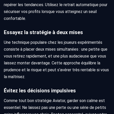
repérer les tendances. Utilisez le retrait automatique pour
sécuriser vos profits lorsque vous atteignez un seuil
confortable.
Essayez la stratégie à deux mises
Une technique populaire chez les joueurs expérimentés
consiste à placer deux mises simultanées : une petite que
vous retirez rapidement, et une plus audacieuse que vous
laissez monter davantage. Cette approche équilibre la
prudence et le risque et peut s’avérer très rentable si vous
la maîtrisez.
Évitez les décisions impulsives
Comme tout bon stratégie Aviator, garder son calme est
essentiel. Ne laissez pas une perte ou une série de petits