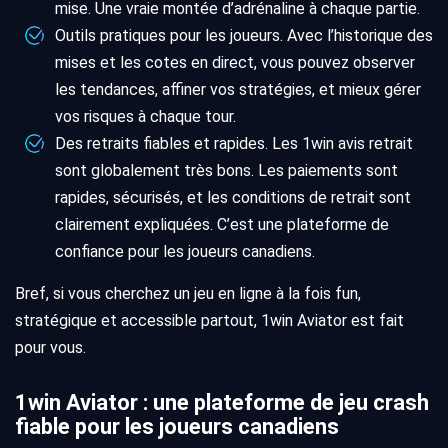
mise. Une vraie montée d’adrénaline à chaque partie.
Outils pratiques pour les joueurs. Avec l’historique des
mises et les cotes en direct, vous pouvez observer
les tendances, affiner vos stratégies, et mieux gérer
vos risques à chaque tour.
Des retraits fiables et rapides. Les 1win avis retrait
sont globalement très bons. Les paiements sont
rapides, sécurisés, et les conditions de retrait sont
clairement expliquées. C’est une plateforme de
confiance pour les joueurs canadiens.
Bref, si vous cherchez un jeu en ligne à la fois fun,
stratégique et accessible partout, 1win Aviator est fait
pour vous.
1win Aviator : une plateforme de jeu crash
fiable pour les joueurs canadiens