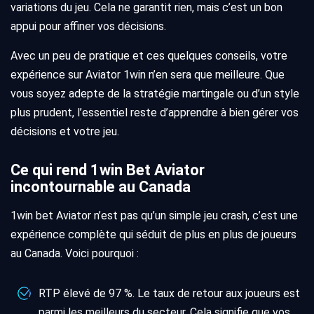
variations du jeu. Cela ne garantit rien, mais c’est un bon
appui pour affiner vos décisions.
Avec un peu de pratique et ces quelques conseils, votre
expérience sur Aviator 1win n’en sera que meilleure. Que
vous soyez adepte de la stratégie martingale ou d’un style
plus prudent, l’essentiel reste d’apprendre à bien gérer vos
décisions et votre jeu.
Ce qui rend 1win Bet Aviator
incontournable au Canada
1win bet Aviator n’est pas qu’un simple jeu crash, c’est une
expérience complète qui séduit de plus en plus de joueurs
au Canada. Voici pourquoi :
RTP élevé de 97 %. Le taux de retour aux joueurs est
parmi les meilleurs du secteur. Cela signifie que vos