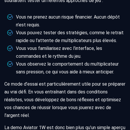
souhaitent tester différentes approches de jeu :
Vous ne prenez aucun risque financier. Aucun dépôt
n’est requis.
Vous pouvez tester des stratégies, comme le retrait
rapide ou l’attente de multiplicateurs plus élevés.
Vous vous familiarisez avec l’interface, les
commandes et le rythme du jeu.
Vous observez le comportement du multiplicateur
sans pression, ce qui vous aide à mieux anticiper.
Ce mode d’essai est particulièrement utile pour se préparer
au vrai défi. En vous entraînant dans des conditions
réalistes, vous développez de bons réflexes et optimisez
vos chances de réussir lorsque vous jouerez avec de
l’argent réel.
La demo Aviator 1W est donc bien plus qu’un simple aperçu