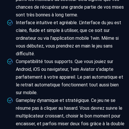
chances de récupérer une grande partie de vos mises
sont très bonnes à long terme.
Interface intuitive et agréable. L’interface du jeu est
claire, fluide et simple à utiliser, que ce soit sur
ordinateur ou via l’application mobile 1win. Même si
vous débutez, vous prendrez en main le jeu sans
difficulté.
Compatibilité tous supports. Que vous jouiez sur
Android, iOS ou navigateur, 1win Aviator s’adapte
parfaitement à votre appareil. Le pari automatique et
le retrait automatique fonctionnent tout aussi bien
sur mobile.
Gameplay dynamique et stratégique. Ce jeu ne se
résume pas à cliquer au hasard. Vous devrez suivre le
multiplicateur croissant, choisir le bon moment pour
encaisser, et parfois miser deux fois grâce à la double