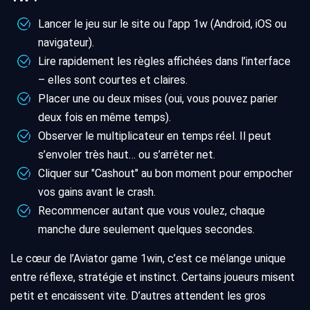
Lancer le jeu sur le site ou l’app 1w (Android, iOS ou
navigateur).
Lire rapidement les règles affichées dans l’interface
– elles sont courtes et claires.
Placer une ou deux mises (oui, vous pouvez parier
deux fois en même temps).
Observer le multiplicateur en temps réel. Il peut
s’envoler très haut… ou s’arrêter net.
Cliquer sur "Cashout" au bon moment pour empocher
vos gains avant le crash.
Recommencer autant que vous voulez, chaque
manche dure seulement quelques secondes.
Le cœur de l’Aviator game 1win, c’est ce mélange unique
entre réflexe, stratégie et instinct. Certains joueurs misent
petit et encaissent vite. D’autres attendent les gros