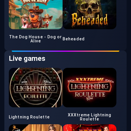
The Dog House - Dog or
Beheaded
Alive
Live games
XXXtreme Lightning
Lightning Roulette
Roulette